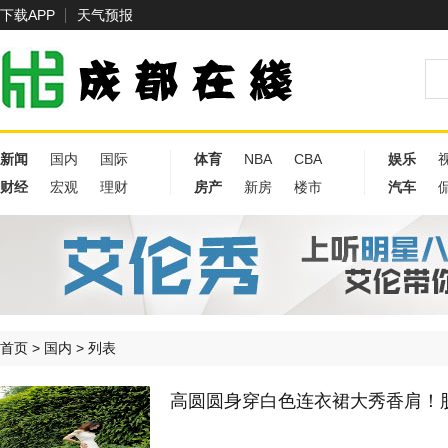
下载APP
天气预报
新闻
国内
国际
体育
NBA
CBA
娱乐
财经
宏观
理财
房产
新房
楼市
汽车
首页
>
国内
> 列表
高圆圆身穿白色连衣裙大秀香肩！