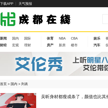
下载APP
天气预报
新闻
国内
国际
体育
NBA
CBA
娱乐
财经
宏观
理财
房产
新房
楼市
汽车
首页
>
国内
> 列表
吴昕身材都瘦成条了，颜值也比其