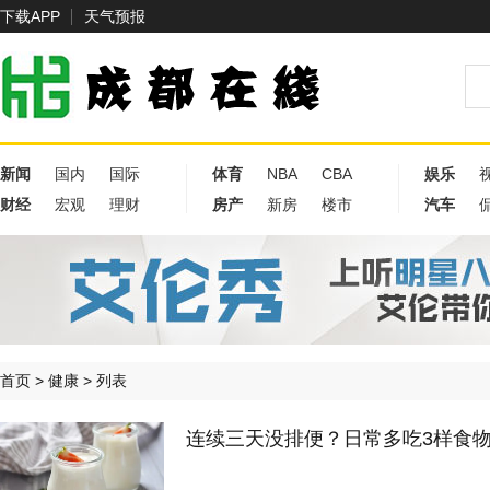
下载APP
天气预报
新闻
国内
国际
体育
NBA
CBA
娱乐
财经
宏观
理财
房产
新房
楼市
汽车
首页
>
健康
> 列表
连续三天没排便？日常多吃3样食